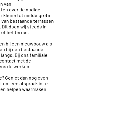
en van
tten over de nodige
 kleine tot middelgrote
en van bestaande terrassen
 Dit doen wij steeds in
of het terras.
en bij een nieuwbouw als
ten bij een bestaande
angs! Bij ons familiale
 contact met de
dens de werken.
e? Geniet dan nog even
et om een afspraak in te
nnen helpen waarmaken.